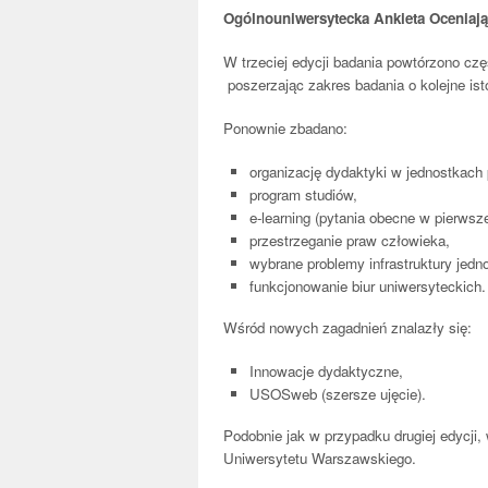
Ogólnouniwersytecka Ankieta Oceniając
W trzeciej edycji badania powtórzono cz
poszerzając zakres badania o kolejne ist
Ponownie zbadano:
organizację dydaktyki w jednostkac
program studiów,
e-learning (pytania obecne w pierwsze
przestrzeganie praw człowieka,
wybrane problemy infrastruktury jed
funkcjonowanie biur uniwersyteckich.
Wśród nowych zagadnień znalazły się:
Innowacje dydaktyczne,
USOSweb (szersze ujęcie).
Podobnie jak w przypadku drugiej edycji, 
Uniwersytetu Warszawskiego.