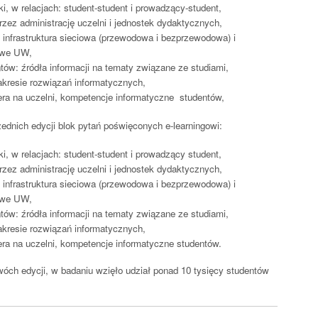
i, w relacjach: student-student i prowadzący-student,
rzez administrację uczelni i jednostek dydaktycznych,
T: infrastruktura sieciowa (przewodowa i bezprzewodowa) i
owe UW,
ów: źródła informacji na tematy związane ze studiami,
akresie rozwiązań informatycznych,
ra na uczelni, kompetencje informatyczne studentów,
dnich edycji blok pytań poświęconych e-learningowi:
i, w relacjach: student-student i prowadzący student,
rzez administrację uczelni i jednostek dydaktycznych,
T: infrastruktura sieciowa (przewodowa i bezprzewodowa) i
owe UW,
ów: źródła informacji na tematy związane ze studiami,
akresie rozwiązań informatycznych,
a na uczelni, kompetencje informatyczne studentów.
óch edycji, w badaniu wzięło udział ponad 10 tysięcy studentów