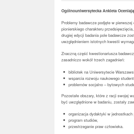
Ogólnouniwersytecka Ankieta Oceniając
Problemy badawcze podjęte w pierwszej e
pionierskiego charakteru przedsięwzięcia
drugiej edycji badania pole badawcze zo
uwzględnieniem istotnych kwestii wymag
Znaczną część kwestionariusza badawczego
zasadniczo wokół trzech zagadnień:
bibliotek na Uniwersytecie Warszaws
wsparcia rozwoju naukowego student
problemów socjalno – bytowych stud
Pozostałe obszary, które z racji swojej 
być uwzględnione w badaniu, zostały zaw
organizacja dydaktyki w jednostkac
program studiów,
przestrzeganie praw człowieka.