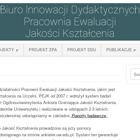
OJEKTY
PROJEKT ZPA
PROJEKT DDU
PUBLIKACJE
iałalności Pracowni Ewaluacji Jakości Kształcenia, jakim jest
tałcenia na Uczelni, PEJK od 2007 r. wdrożył system badań
t Ogólnouniwersytecka Ankieta Oceniająca Jakość Kształcenia.
dentów Uniwersytetu i realizowane w odstępach 2-3 letnich.
y studenckiej udostępniamy w zakładce
„Raporty badawcze
„.
e Jakość Kształcenia prowadzone są przy pomocy
ostępnego na stronie ankieter.uw.edu.pl. System ten gwarantuje