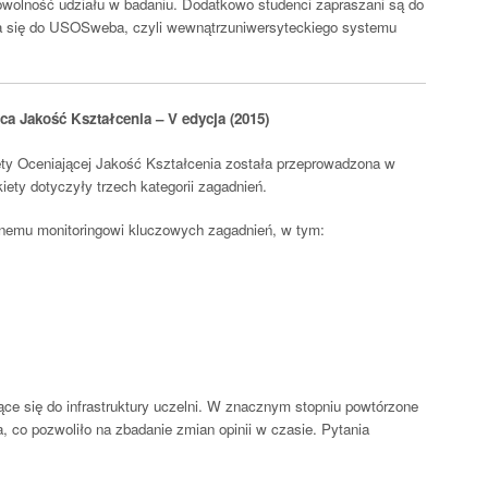
wolność udziału w badaniu. Dodatkowo studenci zapraszani są do
a się do USOSweba, czyli wewnątrzuniwersyteckiego systemu
a Jakość Kształcenia – V edycja (2015)
ety Oceniającej Jakość Kształcenia została przeprowadzona w
iety dotyczyły trzech kategorii zagadnień.
nemu monitoringowi kluczowych zagadnień, w tym:
ące się do infrastruktury uczelni. W znacznym stopniu powtórzone
a, co pozwoliło na zbadanie zmian opinii w czasie. Pytania