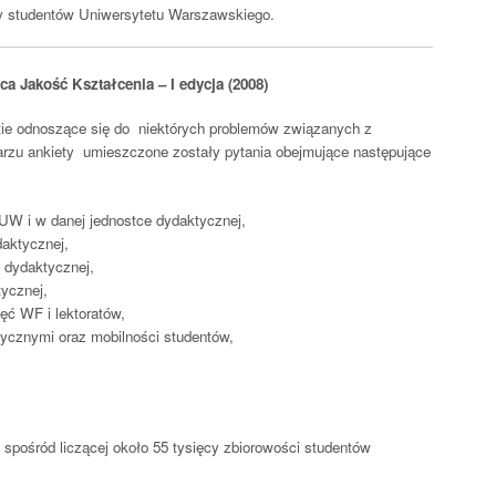
cy studentów Uniwersytetu Warszawskiego.
a Jakość Kształcenia – I edycja (2008)
tie odnoszące się do niektórych problemów związanych z
rzu ankiety umieszczone zostały pytania obejmujące następujące
UW i w danej jednostce dydaktycznej,
daktycznej,
i dydaktycznej,
ycznej,
jęć WF i lektoratów,
ycznymi oraz mobilności studentów,
 spośród liczącej około 55 tysięcy zbiorowości studentów