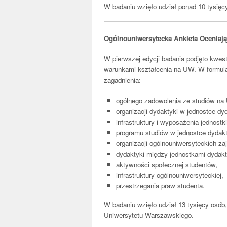
W badaniu wzięło udział ponad 10 tysię
Ogólnouniwersytecka Ankieta Oceniając
W pierwszej edycji badania podjęto kwes
warunkami kształcenia na UW. W formula
zagadnienia:
ogólnego zadowolenia ze studiów na 
organizacji dydaktyki w jednostce dy
infrastruktury i wyposażenia jednostk
programu studiów w jednostce dydakt
organizacji ogólnouniwersyteckich za
dydaktyki między jednostkami dydakt
aktywności społecznej studentów,
infrastruktury ogólnouniwersyteckiej,
przestrzegania praw studenta.
W badaniu wzięło udział 13 tysięcy osób,
Uniwersytetu Warszawskiego.