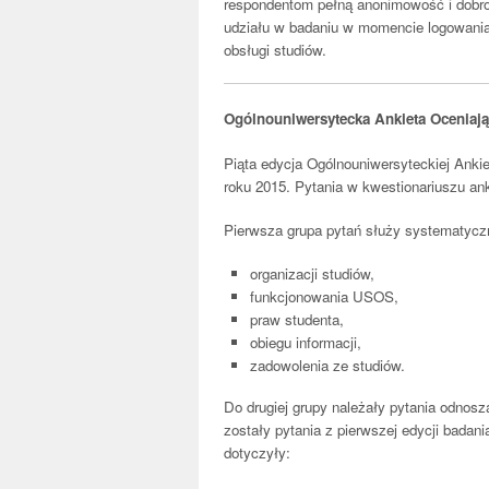
respondentom pełną anonimowość i dobro
udziału w badaniu w momencie logowani
obsługi studiów.
Ogólnouniwersytecka Ankieta Oceniając
Piąta edycja Ogólnouniwersyteckiej Anki
roku 2015. Pytania w kwestionariuszu ank
Pierwsza grupa pytań służy systematycz
organizacji studiów,
funkcjonowania USOS,
praw studenta,
obiegu informacji,
zadowolenia ze studiów.
Do drugiej grupy należały pytania odnosz
zostały pytania z pierwszej edycji badani
dotyczyły: