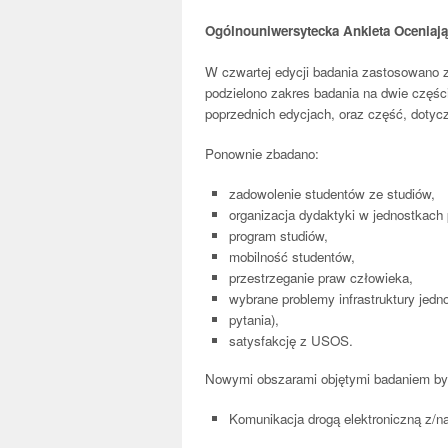
Ogólnouniwersytecka Ankieta Oceniając
W czwartej edycji badania zastosowano 
podzielono zakres badania na dwie części
poprzednich edycjach, oraz część, doty
Ponownie zbadano:
zadowolenie studentów ze studiów,
organizacja dydaktyki w jednostkac
program studiów,
mobilność studentów,
przestrzeganie praw człowieka,
wybrane problemy infrastruktury jed
pytania),
satysfakcję z USOS.
Nowymi obszarami objętymi badaniem by
Komunikacja drogą elektroniczną z/