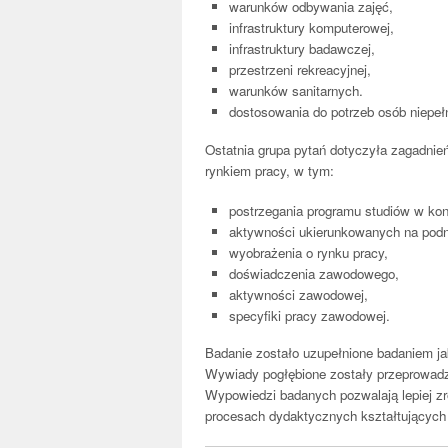
warunków odbywania zajęć,
infrastruktury komputerowej,
infrastruktury badawczej,
przestrzeni rekreacyjnej,
warunków sanitarnych.
dostosowania do potrzeb osób niepe
Ostatnia grupa pytań dotyczyła zagadnie
rynkiem pracy, w tym:
postrzegania programu studiów w kon
aktywności ukierunkowanych na podn
wyobrażenia o rynku pracy,
doświadczenia zawodowego,
aktywności zawodowej,
specyfiki pracy zawodowej.
Badanie zostało uzupełnione badaniem j
Wywiady pogłębione zostały przeprowad
Wypowiedzi badanych pozwalają lepiej zro
procesach dydaktycznych kształtujących j