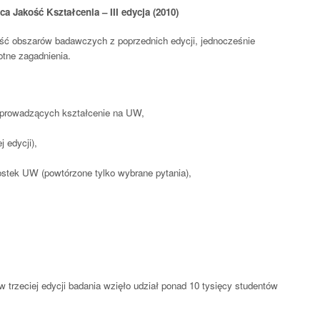
a Jakość Kształcenia – III edycja (2010)
ęść obszarów badawczych z poprzednich edycji, jednocześnie
otne zagadnienia.
h prowadzących kształcenie na UW,
j edycji),
nostek UW (powtórzone tylko wybrane pytania),
w trzeciej edycji badania wzięło udział ponad 10 tysięcy studentów