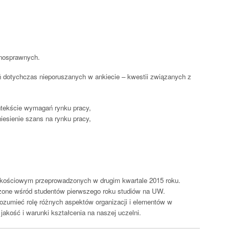
łnosprawnych.
ń dotychczas nieporuszanych w ankiecie – kwestii związanych z
tekście wymagań rynku pracy,
iesienie szans na rynku pracy,
akościowym przeprowadzonych w drugim kwartale 2015 roku.
zone wśród studentów pierwszego roku studiów na UW.
zumieć rolę różnych aspektów organizacji i elementów w
akość i warunki kształcenia na naszej uczelni.