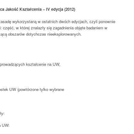
a Jakość Kształcenia – IV edycja (2012)
zasadę wykorzystaną w ostatnich dwóch edycjach, czyli ponownie
: część, w której znalazły się zagadnienia objęte badaniem w
czącą obszarów dotychczas nieeksplorowanych.
h prowadzących kształcenie na UW,
nostek UW (powtórzone tylko wybrane
ły:
na UW: