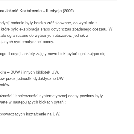
a Jakość Kształcenia – II edycja (2009)
dycji badania były bardzo zróżnicowane, co wynikało z
, które było eksploracją słabo dotychczas zbadanego obszaru. W
stało ograniczone do wybranych obszarów, jednak z
ających systematycznej oceny.
 II edycji ankiety zajęły nowe bloki pytań ogniskujące się
kim – BUW i innych bibliotek UW,
ów przez jednostki dydaktyczne UW,
entów.
ważności i konieczności systematycznej oceny powinny były
arte w następujących blokach pytań :
h prowadzących kształcenie na UW,